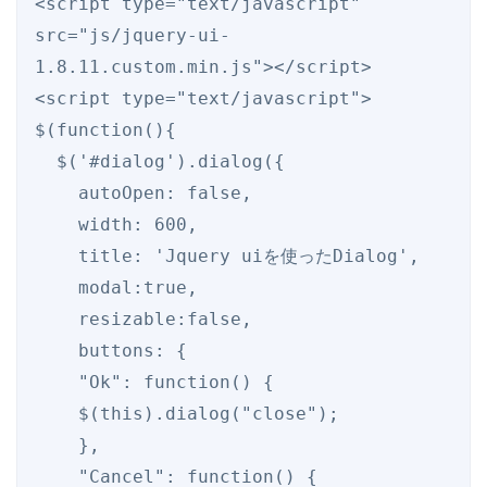
<script type="text/javascript" 
src="js/jquery-ui-
1.8.11.custom.min.js"></script>

<script type="text/javascript">

$(function(){

  $('#dialog').dialog({

    autoOpen: false,

    width: 600,

    title: 'Jquery uiを使ったDialog',

    modal:true,

    resizable:false,

    buttons: {

    "Ok": function() { 

    $(this).dialog("close"); 

    }, 

    "Cancel": function() { 
