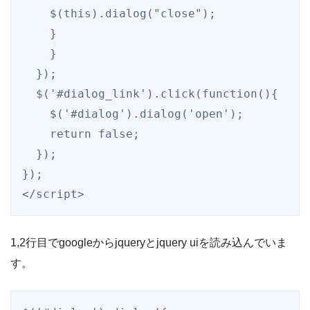
    $(this).dialog("close"); 

    } 

    }

  });

  $('#dialog_link').click(function(){

    $('#dialog').dialog('open');

    return false;

  });

});

</script>
1,2行目でgoogleからjqueryとjquery uiを読み込んでいま
す。