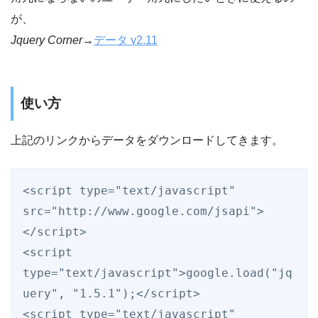
が、
Jquery Corner
→
データ v2.11
使い方
上記のリンクからデータをダウンロードしてきます。
<script type="text/javascript" 
src="http://www.google.com/jsapi">
</script>

<script 
type="text/javascript">google.load("jq
uery", "1.5.1");</script>

<script type="text/javascript" 