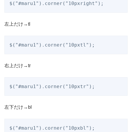
$("#maru1").corner("10pxright");
左上だけ→tl
$("#maru1").corner("10pxtl");
右上だけ→tr
$("#maru1").corner("10pxtr");
左下だけ→bl
$("#maru1").corner("10pxbl");