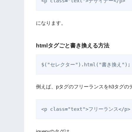
<p class="text">デザイナー</p>
になります。
htmlタグごと書き換える方法
$("セレクター").html("書き換え");
例えば、pタグのフリーランスをh3タグの
<p class="text">フリーランス</p>
jqueryのタグは