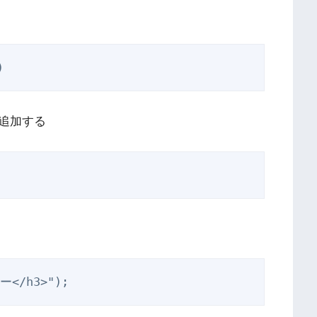
)
追加する
ー</h3>");