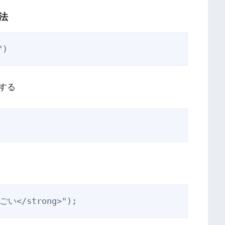
法
")
する
すごい</strong>");