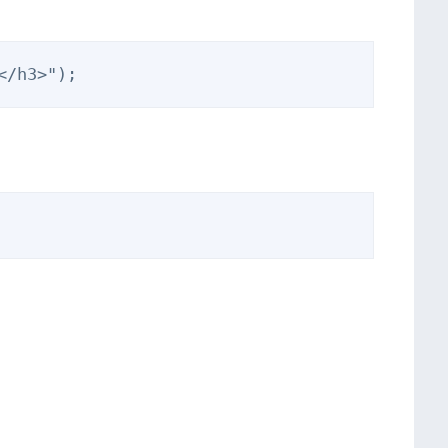
</h3>");