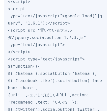
</script>

<script 
type="text/javascript">google.load("jq
uery", "1.6.1");</script>

<script src="置いているフォル
ダ/jquery.socialbutton-1.7.3.js" 
type="text/javascript">

</script>

<script type="text/javascript">

$(function(){

$('#hatena').socialbutton('hatena');

$('#facebook_like').socialbutton('face
book_share',

{url: 'シェアしてほしいURLl',action: 
'recommend',text: 'いいね' });

$('#twitter').socialbutton('twitter', 