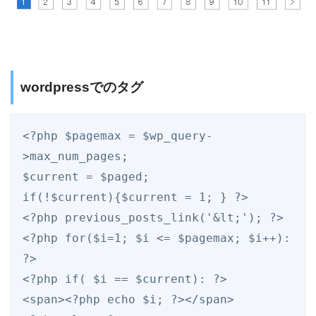
wordpressでのタグ
<?php $pagemax = $wp_query-
>max_num_pages; 

$current = $paged;

if(!$current){$current = 1; } ?>

<?php previous_posts_link('&lt;'); ?>

<?php for($i=1; $i <= $pagemax; $i++): 
?>

<?php if( $i == $current): ?>

<span><?php echo $i; ?></span>
