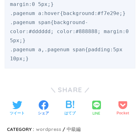
margin:0 5px;}

.pagenum a:hover{background:#f7e29e;}

.pagenum span{background-
color:#dddddd; color:#888888; margin:0 
5px;}

.pagenum a,.pagenum span{padding:5px 
10px;}
SHARE
LINE
ツイート
シェア
はてブ
Pocket
CATEGORY :
wordpress
中級編