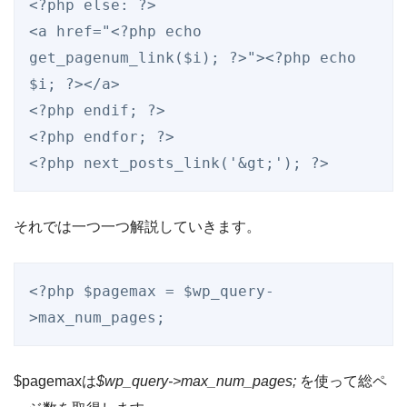
<?php else: ?>

<a href="<?php echo 
get_pagenum_link($i); ?>"><?php echo 
$i; ?></a>

<?php endif; ?>

<?php endfor; ?>

それでは一つ一つ解説していきます。
<?php $pagemax = $wp_query-
>max_num_pages; 
$pagemaxは
$wp_query->max_num_pages;
を使って総ペ